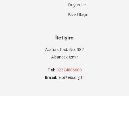
Duyurular
Bize Ulaşın
İletişim
Atatürk Cad. No: 382
Alsancak İzmir
Tel:
02324886000
Email:
eib@eib.org.tr