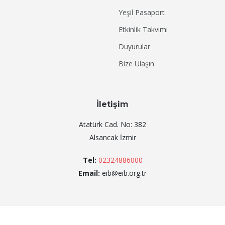
Yeşil Pasaport
Etkinlik Takvimi
Duyurular
Bize Ulaşın
İletişim
Atatürk Cad. No: 382
Alsancak İzmir
Tel:
02324886000
Email:
eib@eib.org.tr