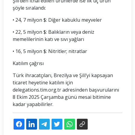
Şili’den ithal edilen ürünlerde ise ilk üç ürün
şöyle sıralandı:
• 24, 7 milyon $: Diğer kabuklu meyveler
• 22, 5 milyon $: Balıkların veya deniz
memelilerinin katı ve sıvı yağları
• 16, 5 milyon $: Nitritler; nitratlar
Katılım çağrısı
Türk ihracatçıları, Brezilya ve Şili’yi kapsayan
ticaret heyetine katılım için
delegations.tim.org.tr adresinden başvurularını
8 Ekim 2025 Çarşamba günü mesai bitimine
kadar yapabilirler.