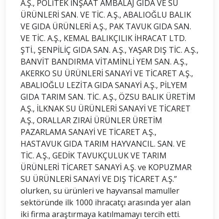
A.Ş., POLİTEK İNŞAAT AMBALAJ GIDA VE SU
ÜRÜNLERİ SAN. VE TİC. A.Ş., ABALIOĞLU BALIK
VE GIDA ÜRÜNLERİ A.Ş., PAK TAVUK GIDA SAN.
VE TİC. A.Ş., KEMAL BALIKÇILIK İHRACAT LTD.
ŞTİ., ŞENPİLİÇ GIDA SAN. A.Ş., YAŞAR DIŞ TİC. A.Ş.,
BANVİT BANDIRMA VİTAMİNLİ YEM SAN. A.Ş.,
AKERKO SU ÜRÜNLERİ SANAYİ VE TİCARET A.Ş.,
ABALIOĞLU LEZİTA GIDA SANAYİ A.Ş., PİLYEM
GIDA TARIM SAN. TİC. A.Ş., ÖZSU BALIK ÜRETİM
A.Ş., İLKNAK SU ÜRÜNLERİ SANAYİ VE TİCARET
A.Ş., ORALLAR ZIRAİ ÜRÜNLER ÜRETİM
PAZARLAMA SANAYİ VE TİCARET A.Ş.,
HASTAVUK GIDA TARIM HAYVANCIL. SAN. VE
TİC. A.Ş., GEDİK TAVUKÇULUK VE TARIM
ÜRÜNLERİ TİCARET SANAYİ A.Ş. ve KOPUZMAR
SU ÜRÜNLERİ SANAYİ VE DIŞ TİCARET A.Ş.”
olurken, su ürünleri ve hayvansal mamuller
sektöründe ilk 1000 ihracatçı arasında yer alan
iki firma araştırmaya katılmamayı tercih etti.