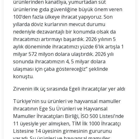
ürünlerinden kanatlıya, yumurtadan süt
ürünlerine gıda güvenliğine büyük önem veren
100’den fazla ülkeye ihracat yapıyoruz. Son
yıllarda döviz kurlarının mevcut durumu
nedeniyle dezavantajlı bir konumda olsak da
ihracatımızı artırmayı başardık. 2026 yılının 5
aylık döneminde ihracatımızı yüzde 6’lık artışla 1
milyar 572 milyon dolara ulaştırdık. 2026 yılı
sonunda ihracatımızın 4, 5 milyar dolara
ulaşması için çaba göstereceğiz” şeklinde
konuştu.
Zirvenin ilk üç sırasında Egeli ihracatçılar yer aldı
Türkiye’nin su ürünleri ve hayvansal mamuller
ihracatının Ege Su Ürünleri ve Hayvansal
Mamuller İhracatçıları Birliği, İSO 500 Listesi’nde
11 üyesiyle yer almışken, TİM İlk 1000 İhracatçı
Listesine 14 üyesinin girmesinin gururunu
yaşadı. Su ürünleri ve hayvansal mamuller