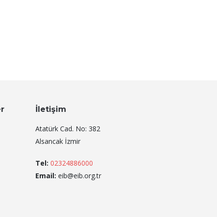
er
İletişim
Atatürk Cad. No: 382
Alsancak İzmir
Tel:
02324886000
Email:
eib@eib.org.tr