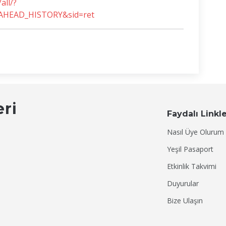
all/?
EAHEAD_HISTORY&sid=ret
eri
Faydalı Linkl
Nasıl Üye Olurum
Yeşil Pasaport
Etkinlik Takvimi
Duyurular
Bize Ulaşın