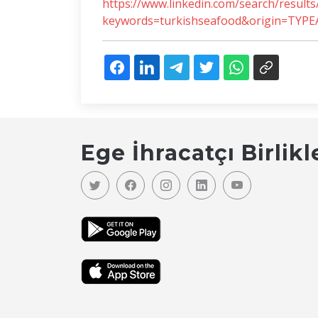
https://www.linkedin.com/search/results/
keywords=turkishseafood&origin=TYP
Ege İhracatçı Birlikl