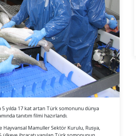
n 5 yılda 17 kat artan Türk somonunu dünya
ında tanıtım filmi hazırlandı.
 ve Hayvansal Mamuller Sektör Kurulu, Rusya,
5 ülkeye ihracatı yapılan Türk somonunun