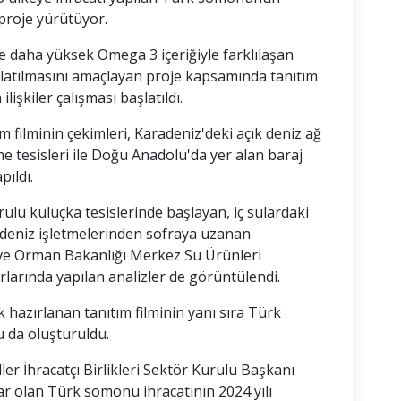
proje yürütüyor.
e daha yüksek Omega 3 içeriğiyle farklılaşan
latılmasını amaçlayan proje kapsamında tanıtım
ilişkiler çalışması başlatıldı.
filminin çekimleri, Karadeniz'deki açık deniz ağ
e tesisleri ile Doğu Anadolu'da yer alan baraj
pıldı.
u kuluçka tesislerinde başlayan, iç sulardaki
 deniz işletmelerinden sofraya uzanan
 ve Orman Bakanlığı Merkez Su Ürünleri
larında yapılan analizler de görüntülendi.
k hazırlanan tanıtım filminin yanı sıra Türk
 da oluşturuldu.
r İhracatçı Birlikleri Sektör Kurulu Başkanı
lar olan Türk somonu ihracatının 2024 yılı