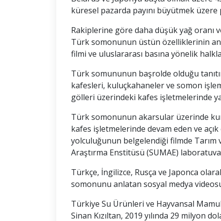
küresel pazarda payını büyütmek üzere 
Rakiplerine göre daha düşük yağ oranı v
Türk somonunun üstün özelliklerinin an
filmi ve uluslararası basına yönelik halkla 
Türk somununun başrolde olduğu tanıtım 
kafesleri, kuluçkahaneler ve somon işlem
gölleri üzerindeki kafes işletmelerinde ya
Türk somonunun akarsular üzerinde kurul
kafes işletmelerinde devam eden ve açık
yolculuğunun belgelendiği filmde Tarım
Araştırma Enstitüsü (SUMAE) laboratuvar
Türkçe, İngilizce, Rusça ve Japonca olara
somonunu anlatan sosyal medya videosu
Türkiye Su Ürünleri ve Hayvansal Mamulle
Sinan Kızıltan, 2019 yılında 29 milyon do