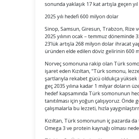
sonunda yaklaşık 17 kat artışla geçen yıl
2025 yılı hedefi 600 milyon dolar
Sinop, Samsun, Giresun, Trabzon, Rize ve
2025 yılının ocak – temmuz döneminde 32
23’lük artışla 268 milyon dolar ihracat yap
üründen elde edilen döviz gelirinin 600 mi
Norveç somonuna rakip olan Türk somo
işaret eden Kızıltan, "Türk somonu, lezze
şartlarıyla rekabet gücü oldukça yüksek 
geç 2035 yılına kadar 1 milyar doların ü
hedef kapsamında Türk somonunun hedef p
tanıtılması için yoğun çalışıyoruz. Önde g
çalışmalarla bu lezzeti, hızla yaygınlaştır
Kızıltan, Türk somonunun iç pazarda da tü
Omega 3 ve protein kaynağı olması neden