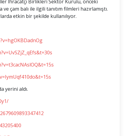
r İhracatçı Birlikleri Sektör Kurulu, önceki
ve çam balı ile ilgili tanıtım filmleri hazırlamıştı.
larda etkin bir şekilde kullanılıyor.
ch?v=hgOKBDadnOg
h?v=UvSZjZ_qEfs&t=30s
h?v=t3cacNAslOQ&t=15s
?v=IymUqf410do&t=15s
 yerini aldı.
0y1/
952679609893347412
843205400