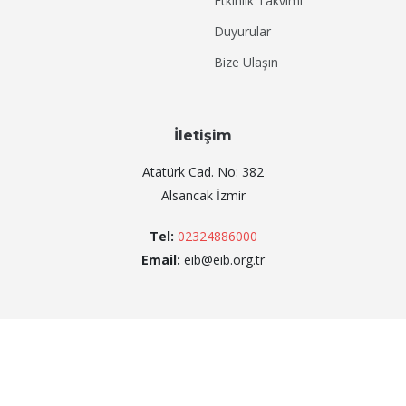
Etkinlik Takvimi
Duyurular
Bize Ulaşın
İletişim
Atatürk Cad. No: 382
Alsancak İzmir
Tel:
02324886000
Email:
eib@eib.org.tr