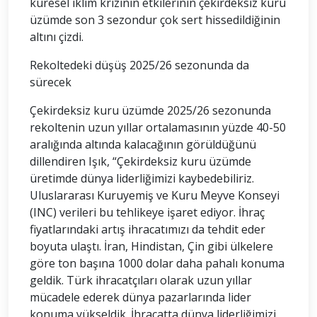
küresel iklim krizinin etkilerinin çekirdeksiz kuru
üzümde son 3 sezondur çok sert hissedildiğinin
altını çizdi.
Rekoltedeki düşüş 2025/26 sezonunda da
sürecek
Çekirdeksiz kuru üzümde 2025/26 sezonunda
rekoltenin uzun yıllar ortalamasının yüzde 40-50
aralığında altında kalacağının görüldüğünü
dillendiren Işık, “Çekirdeksiz kuru üzümde
üretimde dünya liderliğimizi kaybedebiliriz.
Uluslararası Kuruyemiş ve Kuru Meyve Konseyi
(INC) verileri bu tehlikeye işaret ediyor. İhraç
fiyatlarındaki artış ihracatımızı da tehdit eder
boyuta ulaştı. İran, Hindistan, Çin gibi ülkelere
göre ton başına 1000 dolar daha pahalı konuma
geldik. Türk ihracatçıları olarak uzun yıllar
mücadele ederek dünya pazarlarında lider
konuma yükseldik. İhracatta dünya liderliğimizi