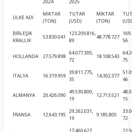
2024
2025
MİKTAR
TUTAR
MİKTAR
TU
ÜLKE ADI
(TON)
(USD)
(TON)
(US
BİRLEŞİK
123.209.816,
169.
53.830.041
48.778.727
KRALLIK
89
56
64.077.305,
64.2
HOLLANDA
27.579.898
18.108.543
72
75
39.811.775,
51.0
İTALYA
16.319.959
14.302.377
35
46
49.530.800,
48.0
ALMANYA
20.426.090
12.713.521
19
15
29.262.031,
33.0
FRANSA
12.643.195
9.185.805
19
72
17.460.627,
22.5