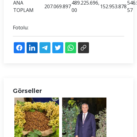
ANA
489.225.696,
546.
207.069.897
152.953.878
TOPLAM
00
57
Fotolu:
Görseller