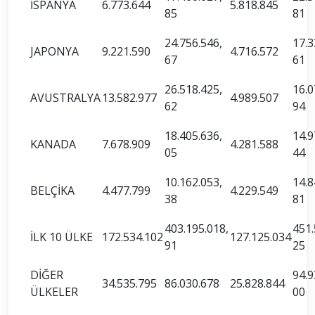
İSPANYA
6.773.644
5.818.845
85
81
24.756.546,
17.3
JAPONYA
9.221.590
4.716.572
67
61
26.518.425,
16.0
AVUSTRALYA
13.582.977
4.989.507
62
94
18.405.636,
14.9
KANADA
7.678.909
4.281.588
05
44
10.162.053,
14.8
BELÇİKA
4.477.799
4.229.549
38
81
403.195.018,
451.
İLK 10 ÜLKE
172.534.102
127.125.034
91
25
DİĞER
94.9
34.535.795
86.030.678
25.828.844
ÜLKELER
00