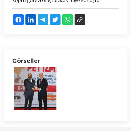
köprü görevi oluşturacak” diye konuştu.
Görseller