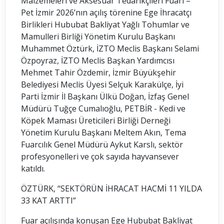
Malzemeleri ve Aksesuar Tedarikçileri Fuarı –
Pet İzmir 2026’nın açılış törenine Ege İhracatçı
Birlikleri Hububat Bakliyat Yağlı Tohumlar ve
Mamulleri Birliği Yönetim Kurulu Başkanı
Muhammet Öztürk, İZTO Meclis Başkanı Selami
Özpoyraz, İZTO Meclis Başkan Yardımcısı
Mehmet Tahir Özdemir, İzmir Büyükşehir
Belediyesi Meclis Üyesi Selçuk Karakülçe, İyi
Parti İzmir İl Başkanı Ülkü Doğan, İzfaş Genel
Müdürü Tuğçe Cumalıoğlu, PETBİR - Kedi ve
Köpek Maması Üreticileri Birliği Derneği
Yönetim Kurulu Başkanı Meltem Akın, Tema
Fuarcılık Genel Müdürü Aykut Karslı, sektör
profesyonelleri ve çok sayıda hayvansever
katıldı.
ÖZTÜRK, “SEKTÖRÜN İHRACAT HACMİ 11 YILDA
33 KAT ARTTI”
Fuar açılışında konuşan Ege Hububat Bakliyat