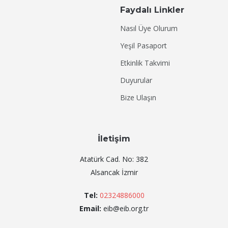
Faydalı Linkler
Nasıl Üye Olurum
Yeşil Pasaport
Etkinlik Takvimi
Duyurular
Bize Ulaşın
İletişim
Atatürk Cad. No: 382
Alsancak İzmir
Tel:
02324886000
Email:
eib@eib.org.tr