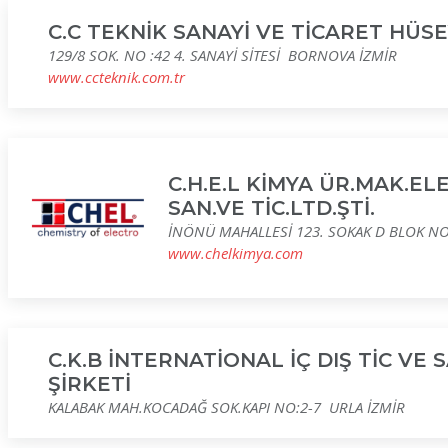
C.C TEKNİK SANAYİ VE TİCARET HÜSE
129/8 SOK. NO :42 4. SANAYİ SİTESİ BORNOVA İZMİR
www.ccteknik.com.tr
C.H.E.L KİMYA ÜR.MAK.EL
SAN.VE TİC.LTD.ŞTİ.
İNÖNÜ MAHALLESİ 123. SOKAK D BLOK NO
www.chelkimya.com
C.K.B İNTERNATİONAL İÇ DIŞ TİC VE 
ŞİRKETİ
KALABAK MAH.KOCADAĞ SOK.KAPI NO:2-7 URLA İZMİR