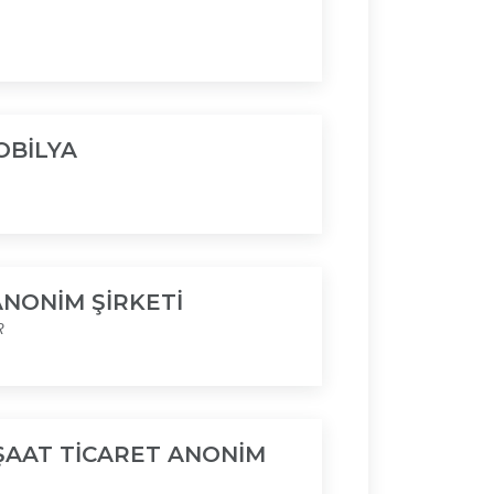
OBİLYA
ANONİM ŞİRKETİ
R
ŞAAT TİCARET ANONİM