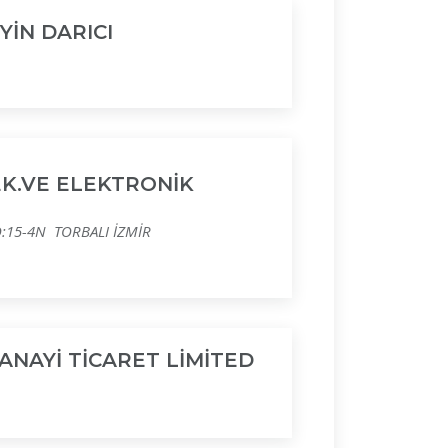
YİN DARICI
EK.VE ELEKTRONİK
:15-4N TORBALI İZMİR
SANAYİ TİCARET LİMİTED