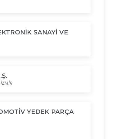
EKTRONİK SANAYİ VE
Ş.
 İZMİR
TOMOTİV YEDEK PARÇA