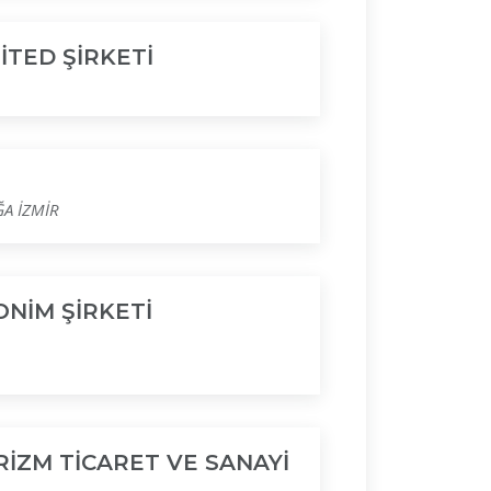
İTED ŞİRKETİ
ĞA İZMİR
ONİM ŞİRKETİ
RİZM TİCARET VE SANAYİ