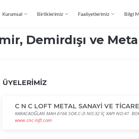
Kurumsal
Birliklerimiz
Faaliyetlerimiz
Bilgi 
mir, Demirdışı ve Metal
ÜYELERİMİZ
C N C LOFT METAL SANAYİ VE TİCARE
KARACAOĞLAN MAH.6166 SOK.C-D NO:32 İÇ KAPI NO:41 BO
www.cnc-loft.com