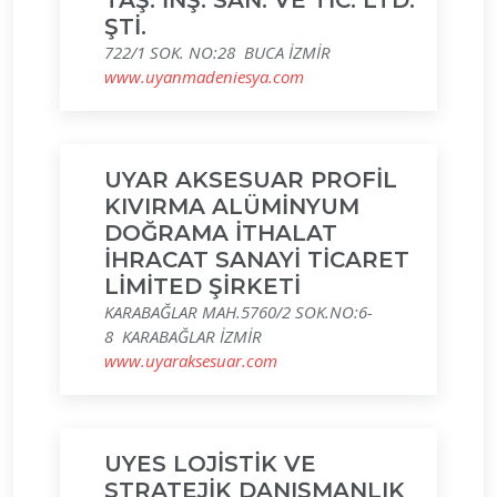
TAŞ. İNŞ. SAN. VE TİC. LTD.
ŞTİ.
722/1 SOK. NO:28 BUCA İZMİR
www.uyanmadeniesya.com
UYAR AKSESUAR PROFİL
KIVIRMA ALÜMİNYUM
DOĞRAMA İTHALAT
İHRACAT SANAYİ TİCARET
LİMİTED ŞİRKETİ
KARABAĞLAR MAH.5760/2 SOK.NO:6-
8 KARABAĞLAR İZMİR
www.uyaraksesuar.com
UYES LOJİSTİK VE
STRATEJİK DANIŞMANLIK