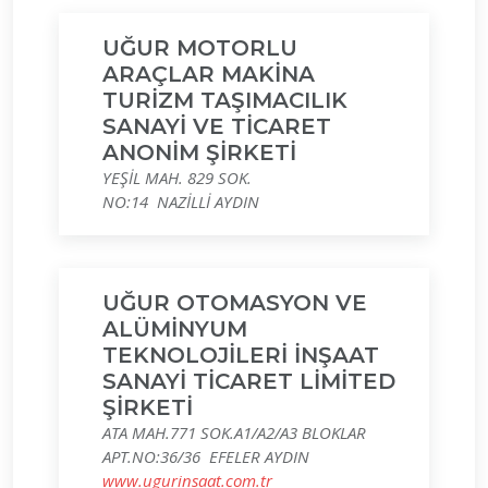
UĞUR MOTORLU
ARAÇLAR MAKİNA
TURİZM TAŞIMACILIK
SANAYİ VE TİCARET
ANONİM ŞİRKETİ
YEŞİL MAH. 829 SOK.
NO:14 NAZİLLİ AYDIN
UĞUR OTOMASYON VE
ALÜMİNYUM
TEKNOLOJİLERİ İNŞAAT
SANAYİ TİCARET LİMİTED
ŞİRKETİ
ATA MAH.771 SOK.A1/A2/A3 BLOKLAR
APT.NO:36/36 EFELER AYDIN
www.ugurinsaat.com.tr