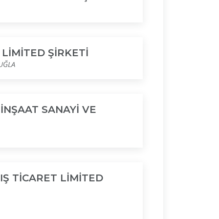
LİMİTED ŞİRKETİ
UĞLA
NŞAAT SANAYİ VE
IŞ TİCARET LİMİTED