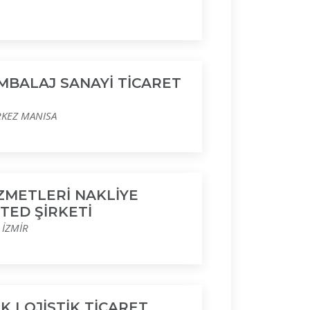
BALAJ SANAYİ TİCARET
RKEZ MANISA
İZMETLERİ NAKLİYE
TED ŞİRKETİ
 İZMİR
K LOJİSTİK TİCARET