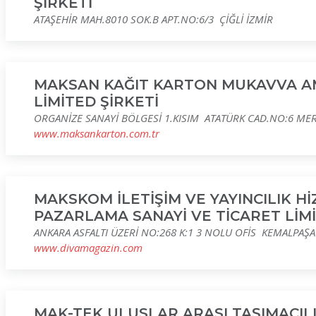
ŞİRKETİ
ATAŞEHİR MAH.8010 SOK.B APT.NO:6/3 ÇİĞLİ İZMİR
MAKSAN KAĞIT KARTON MUKAVVA AM
LİMİTED ŞİRKETİ
ORGANİZE SANAYİ BÖLGESİ 1.KISIM ATATÜRK CAD.NO:6 ME
www.maksankarton.com.tr
MAKSKOM İLETİŞİM VE YAYINCILIK H
PAZARLAMA SANAYİ VE TİCARET LİMİ
ANKARA ASFALTI ÜZERİ NO:268 K:1 3 NOLU OFİS KEMALPAŞA
www.divamagazin.com
MAK-TEK ULUSLAR ARASI TAŞIMACILI