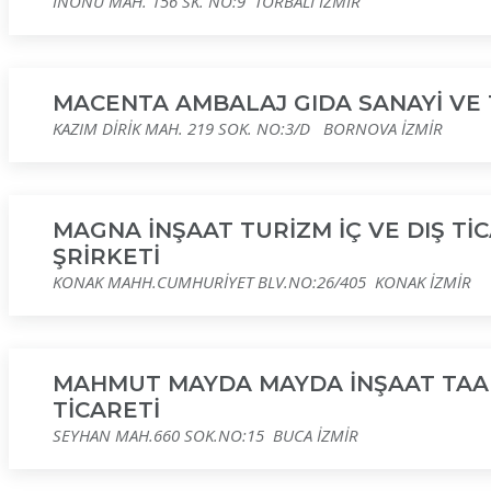
İNÖNÜ MAH. 156 SK. NO:9 TORBALI İZMİR
MACENTA AMBALAJ GIDA SANAYİ VE T
KAZIM DİRİK MAH. 219 SOK. NO:3/D BORNOVA İZMİR
MAGNA İNŞAAT TURİZM İÇ VE DIŞ Tİ
ŞRİRKETİ
KONAK MAHH.CUMHURİYET BLV.NO:26/405 KONAK İZMİR
MAHMUT MAYDA MAYDA İNŞAAT TAA
TİCARETİ
SEYHAN MAH.660 SOK.NO:15 BUCA İZMİR