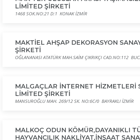
LİMİTED ŞİRKETİ
1468 SOK.NO:21 D:1 KONAK İZMİR
MAKTİEL AHŞAP DEKORASYON SANAYİ
ŞİRKETİ
OĞLANANASI ATATÜRK MAH.SAİM ÇIKRIKÇI CAD.NO:112 BUC
MALGAÇLAR İNTERNET HİZMETLERİ S
LİMİTED ŞİRKETİ
MANSUROĞLU MAH. 269/12 SK. NO:6C/0 BAYRAKLI İZMİR
MALKOÇ ODUN KÖMÜR,DAYANIKLI TÜ
HAYVANCILIK NAKLİYAT,İNŞAAT SANAY