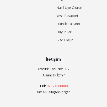
Nasıl Üye Olurum
Yeşil Pasaport
Etkinlik Takvimi
Duyurular
Bize Ulaşın
İletişim
Atatürk Cad. No: 382
Alsancak İzmir
Tel:
02324886000
Email:
eib@eib.org.tr