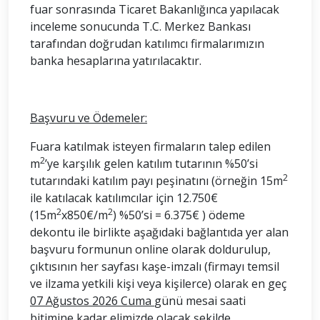
fuar sonrasında Ticaret Bakanlığınca yapılacak
inceleme sonucunda T.C. Merkez Bankası
tarafından doğrudan katılımcı firmalarımızın
banka hesaplarına yatırılacaktır.
Başvuru ve Ödemeler:
Fuara katılmak isteyen firmaların talep edilen
2
m
’ye karşılık gelen katılım tutarının %50’si
2
tutarındaki katılım payı peşinatını (örneğin 15m
ile katılacak katılımcılar için 12.750€
2
2
(15m
x850€/m
) %50’si = 6.375€ ) ödeme
dekontu ile birlikte aşağıdaki bağlantıda yer alan
başvuru formunun online olarak doldurulup,
çıktısının her sayfası kaşe-imzalı (firmayı temsil
ve ilzama yetkili kişi veya kişilerce) olarak en geç
07 Ağustos 2026 Cuma
günü mesai saati
bitimine kadar elimizde olacak şekilde