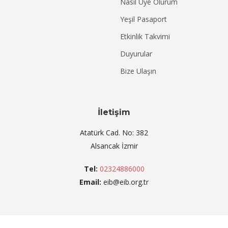
Nasıl Üye Olurum
Yeşil Pasaport
Etkinlik Takvimi
Duyurular
Bize Ulaşın
İletişim
Atatürk Cad. No: 382
Alsancak İzmir
Tel:
02324886000
Email:
eib@eib.org.tr