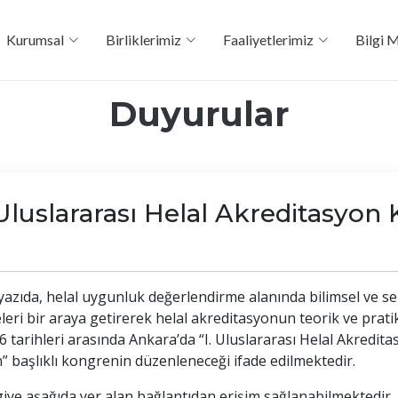
Kurumsal
Birliklerimiz
Faaliyetlerimiz
Bilgi 
Duyurular
luslararası Helal Akreditasyon 
azıda, helal uygunluk değerlendirme alanında bilimsel ve s
eri bir araya getirerek helal akreditasyonun teorik ve pratik 
6 tarihleri arasında Ankara’da “I. Uluslararası Helal Akredita
 başlıklı kongrenin düzenleneceği ifade edilmektedir.
iye aşağıda yer alan bağlantıdan erişim sağlanabilmektedir.