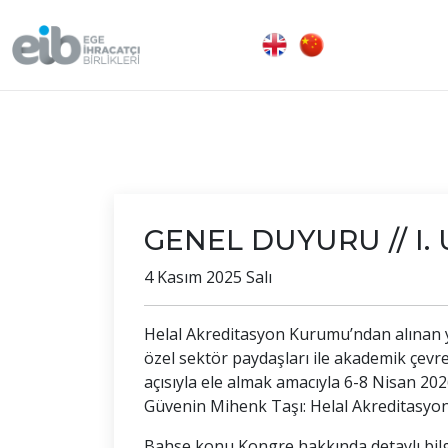
GENEL DUYURU // I. U
4 Kasım 2025 Salı
Helal Akreditasyon Kurumu’ndan alınan y
özel sektör paydaşları ile akademik çevrel
açısıyla ele almak amacıyla 6-8 Nisan 202
Güvenin Mihenk Taşı: Helal Akreditasyon”
Bahse konu Kongre hakkında detaylı bilg