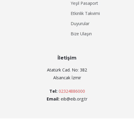
Yeşil Pasaport
Etkinlik Takvimi
Duyurular
Bize Ulaşın
İletişim
Atatürk Cad. No: 382
Alsancak İzmir
Tel:
02324886000
Email:
eib@eib.org.tr