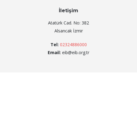
İletişim
Atatürk Cad. No: 382
Alsancak İzmir
Tel:
02324886000
Email:
eib@eib.org.tr