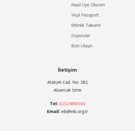
Nasıl Üye Olurum
Yeşil Pasaport
Etkinlik Takvimi
Duyurular
Bize Ulaşın
İletişim
Atatürk Cad. No: 382
Alsancak İzmir
Tel:
02324886000
Email:
eib@eib.org.tr