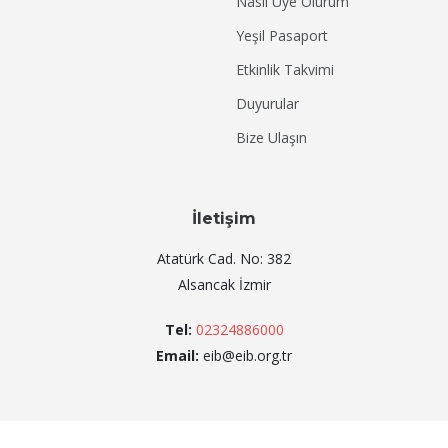
Nasıl Üye Olurum
Yeşil Pasaport
Etkinlik Takvimi
Duyurular
Bize Ulaşın
İletişim
Atatürk Cad. No: 382
Alsancak İzmir
Tel:
02324886000
Email:
eib@eib.org.tr