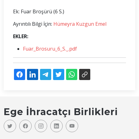
Ek: Fuar Broşürü (6 S.)
Ayrıntılı Bilgi İçin:
Hümeyra Kuzgun Emel
EKLER:
Fuar_Brosuru_6_S._.pdf
Ege İhracatçı Birlikleri