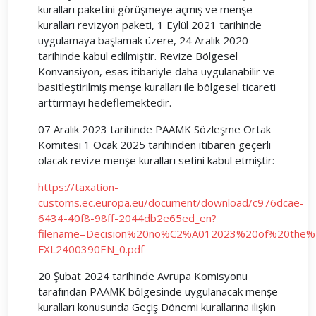
kuralları paketini görüşmeye açmış ve menşe
kuralları revizyon paketi, 1 Eylül 2021 tarihinde
uygulamaya başlamak üzere, 24 Aralık 2020
tarihinde kabul edilmiştir. Revize Bölgesel
Konvansiyon, esas itibariyle daha uygulanabilir ve
basitleştirilmiş menşe kuralları ile bölgesel ticareti
arttırmayı hedeflemektedir.
07 Aralık 2023 tarihinde PAAMK Sözleşme Ortak
Komitesi 1 Ocak 2025 tarihinden itibaren geçerli
olacak revize menşe kuralları setini kabul etmiştir:
https://taxation-
customs.ec.europa.eu/document/download/c976dcae-
6434-40f8-98ff-2044db2e65ed_en?
filename=Decision%20no%C2%A012023%20of%20the%2
FXL2400390EN_0.pdf
20 Şubat 2024 tarihinde Avrupa Komisyonu
tarafından PAAMK bölgesinde uygulanacak menşe
kuralları konusunda Geçiş Dönemi kurallarına ilişkin