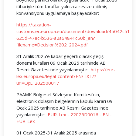
itibariyle tüm taraflar yalnızca revize edilmiş
konvansiyonu uygulamaya başlayacaktır:
https://taxation-
customs.ec.europa.eu/document/download/45042c51-
625d-47ec-b536-a2a64841c50b_en?
filename=Decision%202_2024.pdf
31 Aralık 2025'e kadar geçerli olacak geçiş
dönemi kuralları 09 Ocak 2025 tarihinde AB
Resmi Gazetesi'nde yayınlanmıştır:
https://eur-
lex.europa.eu/legal-content/EN/TXT/?
uri=OJ:L_202500017
PAAMK Bölgesel Sözleşme Komitesi'nin,
elektronik dolaşım belgelerinin kabülü kararı 09
Ocak 2025 tarihinde AB Resmi Gazetesi'nde
yayınlanmıştır:
EUR-Lex - 22025D0016 - EN -
EUR-Lex
01 Ocak 2025-31 Aralık 2025 arasında