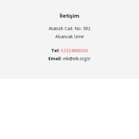
İletişim
Atatürk Cad. No: 382
Alsancak İzmir
Tel:
02324886000
Email:
eib@eib.org.tr