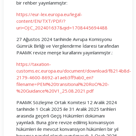
bir rehber yayınlanmıştır:
https://eur-lex.europa.eu/legal-
content/EN/TXT/PDF/?
uri=OJ:C_202401637&qid=1708445694488
27 Ağustos 2024 tarihinde Avrupa Komisyonu
Gümrük Birliği ve Vergilendirme İdaresi tarafından
PAAMK revize menşe kurallarını yayınlanmıştır.:
https://taxation-
customs.ec.europa.eu/document/download/f8214b8d-
2179-4600-8692-a1aeb3ff9ab0_en?
filename=PEM%20transitional%20RoO%20-
%20Guidance%20V1_25.08.2021.pdf
PAAMK Sözleşme Ortak Komitesi 12 Aralık 2024
tarihinde 1 Ocak 2025 ile 31 Aralık 2025 tarihleri
arasında geçerli Geçiş Hükümleri dokümanı
yayınladı. Buna göre revize edilmiş konvansiyon
hükümleri ile mevcut konvansiyon hükümleri bir yıl
boyunca paralel olarak uygulanacak. 1 Ocak 2026