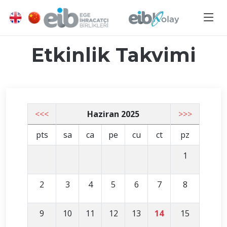
Etkinlik Takvimi
<<<
Haziran 2025
>>>
pts
sa
ca
pe
cu
ct
pz
1
2
3
4
5
6
7
8
9
10
11
12
13
14
15