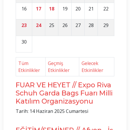
16
17
18
19
20
21
22
23
24
25
26
27
28
29
30
Tüm
Geçmiş
Gelecek
Etkinlikler
Etkinlikler
Etkinlikler
FUAR VE HEYET // Expo Riva
Schuh Garda Bags Fuarı Milli
Katılım Organizasyonu
Tarih: 14 Haziran 2025 Cumartesi