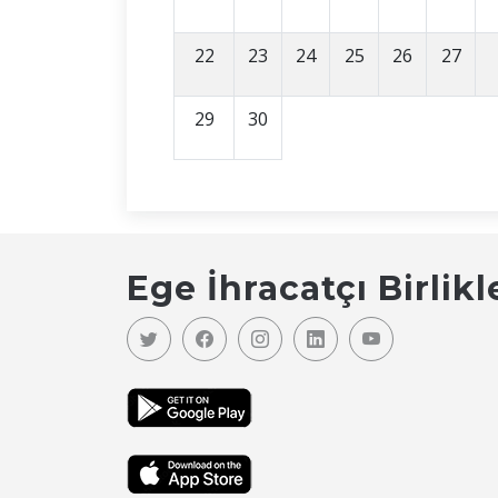
22
23
24
25
26
27
29
30
Ege İhracatçı Birlikl