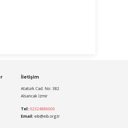
er
İletişim
Atatürk Cad. No: 382
Alsancak İzmir
Tel:
02324886000
Email:
eib@eib.org.tr