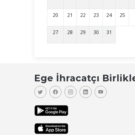
20
21
22
23
24
25
27
28
29
30
31
Ege İhracatçı Birlikl