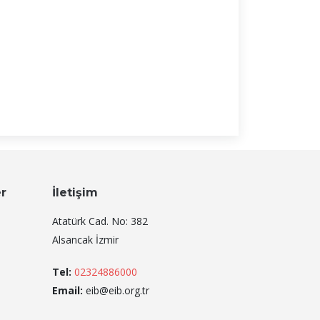
er
İletişim
Atatürk Cad. No: 382
Alsancak İzmir
Tel:
02324886000
Email:
eib@eib.org.tr