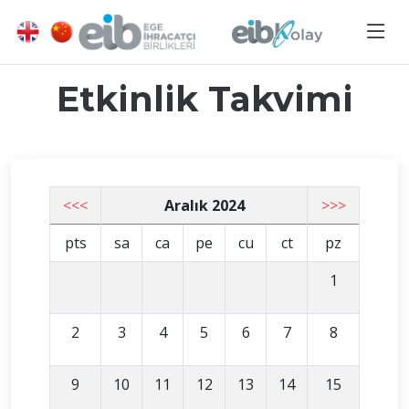
Etkinlik Takvimi
<<<
Aralık 2024
>>>
pts
sa
ca
pe
cu
ct
pz
1
2
3
4
5
6
7
8
9
10
11
12
13
14
15