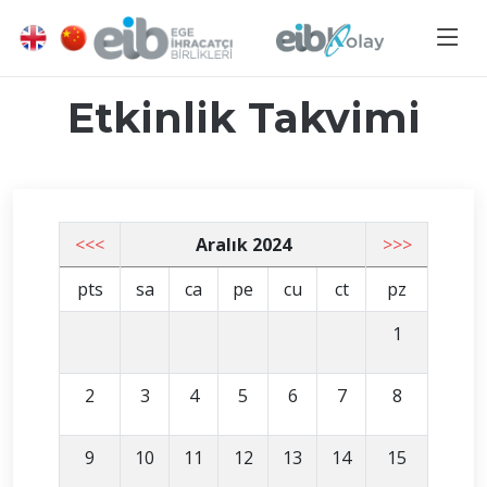
Etkinlik Takvimi
<<<
Aralık 2024
>>>
pts
sa
ca
pe
cu
ct
pz
1
2
3
4
5
6
7
8
9
10
11
12
13
14
15