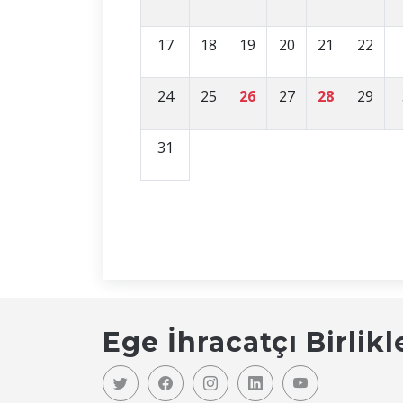
17
18
19
20
21
22
24
25
26
27
28
29
31
Ege İhracatçı Birlikl