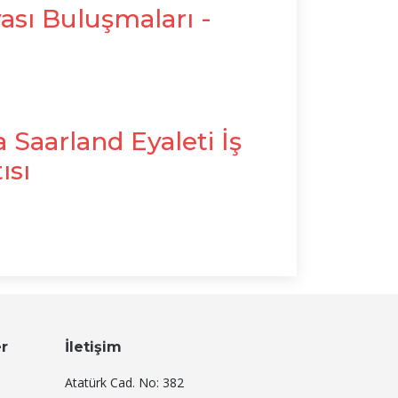
sı Buluşmaları -
aarland Eyaleti İş
ısı
er
İletişim
Atatürk Cad. No: 382