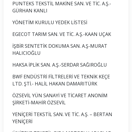
PUNTEKS TEKSTİL MAKİNE SAN. VE TİC. A.Ş.-
GÜRHAN KANLI
YÖNETİM KURULU YEDEK LİSTESİ
EGECOT TARIM SAN. VE TİC. A.Ş.-KAAN UÇAK
İŞBİR SENTETİK DOKUMA SAN. A.Ş-MURAT
HALICIOĞLU
HAKSA İPLİK SAN. A.Ş.-SERDAR SAĞIROĞLU
BWF ENDÜSTRİ FİLTRELERİ VE TEKNİK KEÇE
LTD. ŞTİ.- HALİL HAKAN DAMARITÜRK
ÖZSEVİL YÜN SANAYİ VE TİCARET ANONİM
ŞİRKETİ-MAHİR ÖZSEVİL
YENİÇERİ TEKSTİL SAN. VE TİC. A.Ş. – BERTAN
YENİÇERİ