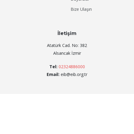
Bize Ulaşın
İletişim
Atatürk Cad. No: 382
Alsancak İzmir
Tel:
02324886000
Email:
eib@eib.org.tr