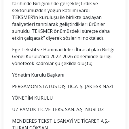
tarihinde Birliğimiz’de gerçekleştirdik ve
sektörümüzden yoğun katılımı vardı.
TEKSMER’in kuruluşu ile birlikte başlayan
faaliyetleri tanıtılarak geliştirdikleri ürünler
sunuldu. TEKSMER önümüzdeki süreçte daha
etkin çalışacak” diyerek sözlerini noktaladı.
Ege Tekstil ve Hammaddeleri İhracatçıları Birliği
Genel Kurulu’nda 2022-2026 döneminde birliği
yönetecek kadrolar şu şekilde oluştu;
Yönetim Kurulu Başkanı
PERGAMON STATUS DIŞ TİC.A. Ş.-JAK ESKİNAZİ
YÖNETİM KURULU
UZ PAMUK TİC.VE TEKS. SAN. A.Ş.-NURİ UZ
MENDERES TEKSTİL SANAYİ VE TİCARET A.Ş.-
TURAN GÖKSAN