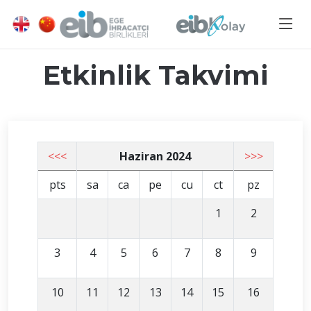
Etkinlik Takvimi
<<<
Haziran 2024
>>>
pts
sa
ca
pe
cu
ct
pz
1
2
3
4
5
6
7
8
9
10
11
12
13
14
15
16