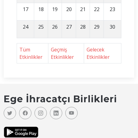
17
18
19
20
21
22
23
24
25
26
27
28
29
30
Tüm
Geçmiş
Gelecek
Etkinlikler
Etkinlikler
Etkinlikler
Ege İhracatçı Birlikleri