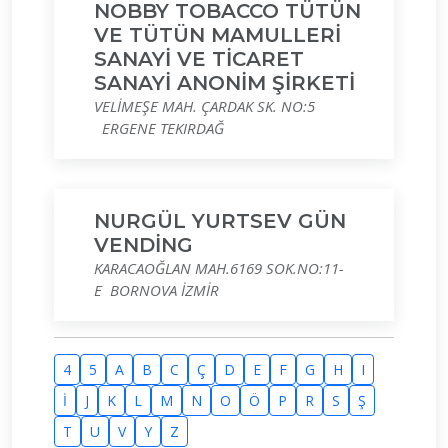
NOBBY TOBACCO TÜTÜN
VE TÜTÜN MAMULLERİ
SANAYİ VE TİCARET
SANAYİ ANONİM ŞİRKETİ
VELİMEŞE MAH. ÇARDAK SK. NO:5
ERGENE TEKIRDAĞ
NURGÜL YURTSEV GÜN
VENDİNG
KARACAOĞLAN MAH.6169 SOK.NO:11-
E BORNOVA İZMİR
4
5
A
B
C
Ç
D
E
F
G
H
I
İ
J
K
L
M
N
O
Ö
P
R
S
Ş
T
U
V
Y
Z