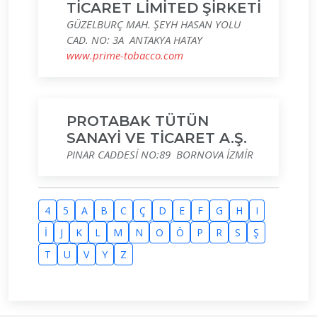
TİCARET LİMİTED ŞİRKETİ
GÜZELBURÇ MAH. ŞEYH HASAN YOLU
CAD. NO: 3A ANTAKYA HATAY
www.prime-tobacco.com
PROTABAK TÜTÜN
SANAYİ VE TİCARET A.Ş.
PINAR CADDESİ NO:89 BORNOVA İZMİR
4
5
A
B
C
Ç
D
E
F
G
H
I
İ
J
K
L
M
N
O
Ö
P
R
S
Ş
T
U
V
Y
Z