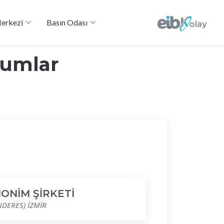
Merkezi
Basın Odası
humlar
ONİM ŞİRKETİ
NDERES) İZMİR