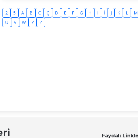
2
5
A
B
C
Ç
D
E
F
G
H
I
İ
J
K
L
M
Ü
V
W
Y
Z
eri
Faydalı Linkl