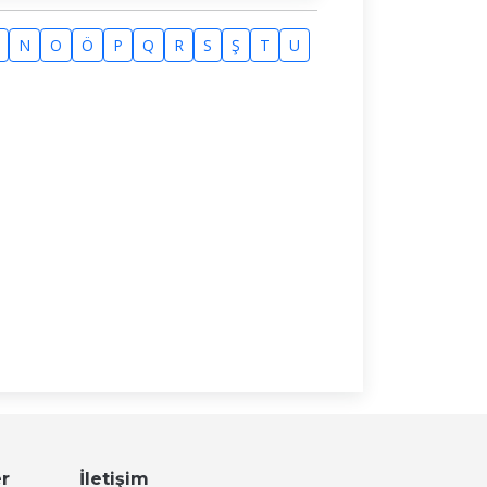
N
O
Ö
P
Q
R
S
Ş
T
U
er
İletişim