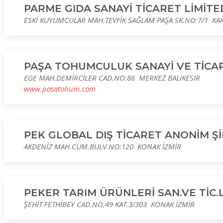
PARME GIDA SANAYİ TİCARET LİMİTE
ESKİ KUYUMCULAR MAH.TEVFİK SAĞLAM PAŞA SK.NO:7/1 KAR
PAŞA TOHUMCULUK SANAYİ VE TİCARE
EGE MAH.DEMİRCİLER CAD.NO:86 MERKEZ BALIKESIR
www.pasatohum.com
PEK GLOBAL DIŞ TİCARET ANONİM Şİ
AKDENİZ MAH.CUM.BULV.NO:120 KONAK İZMİR
PEKER TARIM ÜRÜNLERİ SAN.VE TİC.L
ŞEHİT FETHİBEY CAD.NO.49 KAT.3/303 KONAK İZMİR