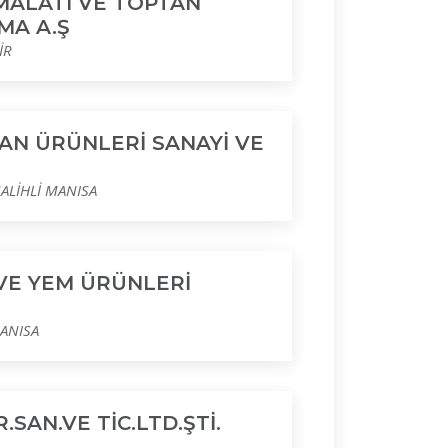
MALATI VE TOPTAN
MA A.Ş
İR
AN ÜRÜNLERİ SANAYİ VE
ALİHLİ MANISA
VE YEM ÜRÜNLERİ
ANISA
R.SAN.VE TİC.LTD.ŞTİ.