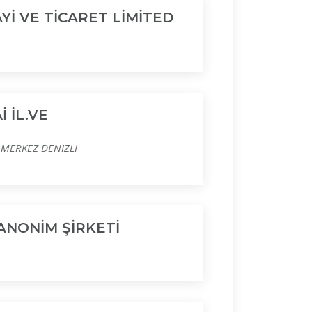
İ VE TİCARET LİMİTED
 İL.VE
I MERKEZ DENIZLI
 ANONİM ŞİRKETİ