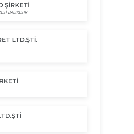
D ŞİRKETİ
ESİ BALIKESIR
T LTD.ŞTİ.
RKETİ
TD.ŞTİ