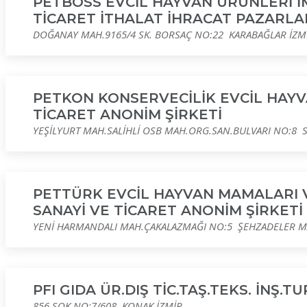
PETBOSS EVCİL HAYVAN ÜRÜNLERİ İ
TİCARET İTHALAT İHRACAT PAZARLA
DOĞANAY MAH.9165/4 SK. BORSAÇ NO:22 KARABAĞLAR İZM
PETKON KONSERVECİLİK EVCİL HAYV
TİCARET ANONİM ŞİRKETİ
YEŞİLYURT MAH.SALİHLİ OSB MAH.ORG.SAN.BULVARI NO:8 S
PETTÜRK EVCİL HAYVAN MAMALARI 
SANAYİ VE TİCARET ANONİM ŞİRKETİ
YENİ HARMANDALI MAH.ÇAKALAZMAĞI NO:5 ŞEHZADELER M
PFI GIDA ÜR.DIŞ TİC.TAŞ.TEKS. İNŞ.TU
856 SOK.NO:7/608 KONAK İZMİR